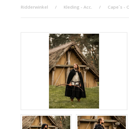
Ridderwinkel
Kleding - Acc.
Cape`s -