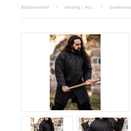
Ridderwinkel
Kleding - Acc.
Gambeson