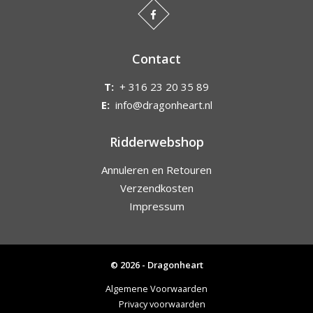
Contact
T:
+ 316 23 20 35 89
E:
info@dragonheart.nl
Ridderwebshop
Annuleren en Retouren
Verzendkosten
Impressum
© 2026 - Dragonheart
Algemene Voorwaarden
Privacy voorwaarden