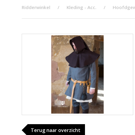
Ridderwinkel
Kleding - Acc.
Hoofdgew
Terug naar overzicht