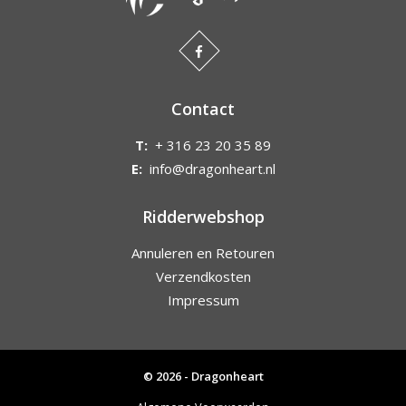
Contact
T:
+ 316 23 20 35 89
E:
info@dragonheart.nl
Ridderwebshop
Annuleren en Retouren
Verzendkosten
Impressum
© 2026 - Dragonheart