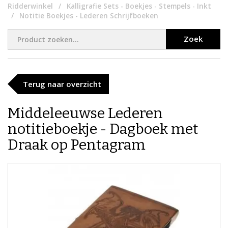
Ridderwinkel
Kalligrafie Sets - Boekjes - Stempels - Inkt
Notitie Boekjes - Lederen Schrijfboeken
Zoek
Terug naar overzicht
Middeleeuwse Lederen
notitieboekje - Dagboek met
Draak op Pentagram