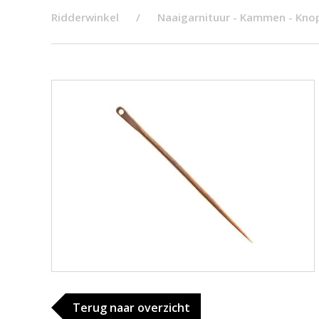
Ridderwinkel
Naaigarnituur - Kammen - Kno
Terug naar overzicht