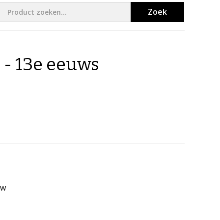
Zoek
- 13e eeuws
uw