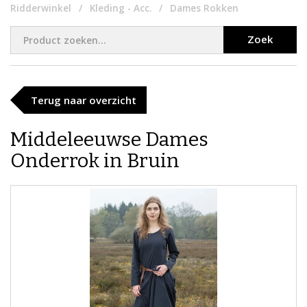
Ridderwinkel
Kleding - Acc.
Dames Rokken
Zoek
Terug naar overzicht
Middeleeuwse​​ Dames
Onderrok in Bruin​