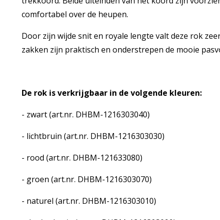
trekkoord. Beide uiteinden van het koord zijn voorzien
comfortabel over de heupen.
Door zijn wijde snit en royale lengte valt deze rok z
zakken zijn praktisch en onderstrepen de mooie pas
De rok is verkrijgbaar in de volgende kleuren:
- zwart (art.nr. DHBM-1216303040)
- lichtbruin (art.nr. DHBM-1216303030)
- rood (art.nr. DHBM-121633080)
- groen (art.nr. DHBM-1216303070)
- naturel (art.nr. DHBM-1216303010)