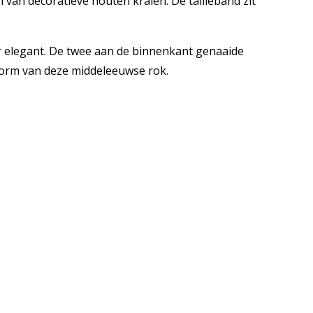
 van decoratieve houten kralen. De tailleband zit
eer elegant. De twee aan de binnenkant genaaide
vorm van deze middeleeuwse rok.