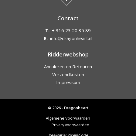
Contact
T:
+ 316 23 20 35 89
E:
info@dragonheart.nl
Ridderwebshop
Annuleren en Retouren
Verzendkosten
Impressum
© 2026 - Dragonheart
Algemene Voorwaarden
Privacy voorwaarden
Realisatie:
Pixel&Code