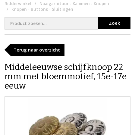
Ridderwinkel
Naaigarnituur - Kammen - Knopen
Knopen - Buttons - Sluitingen
Zoek
Terug naar overzicht
Middeleeuwse schijfknoop 22
mm met bloemmotief, 15e-17e
eeuw