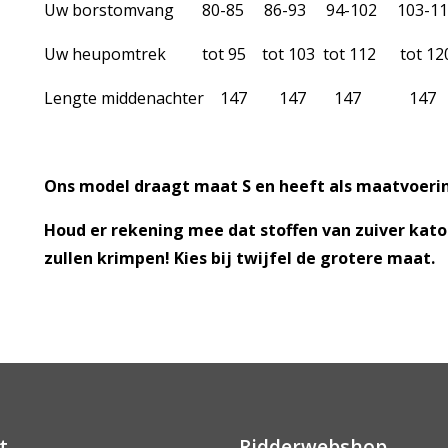
Uw borstomvang 80-85 86-93 94-102 103-11
Uw heupomtrek tot 95 tot 103 tot 112 tot 12
Lengte middenachter 147 147 147 
Ons model draagt maat S en heeft als maatvoerin
Houd er rekening mee dat stoffen van zuiver katoe
zullen krimpen! Kies bij twijfel de grotere maat.
t
Ridderwebshop