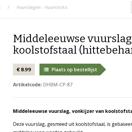
n
Vuurslagen - Vuursticks
Middeleeuwse vuurslag,
koolstofstaal (hittebeh
Plaats op bestellijst
€ 8.99
Artikelcode:
DHBM-CP-87
Middeleeuwse vuurslag, vonkijzer van koolstofst
Deze vuurslag, gesmeed uit koolstofstaal, is gebaseer