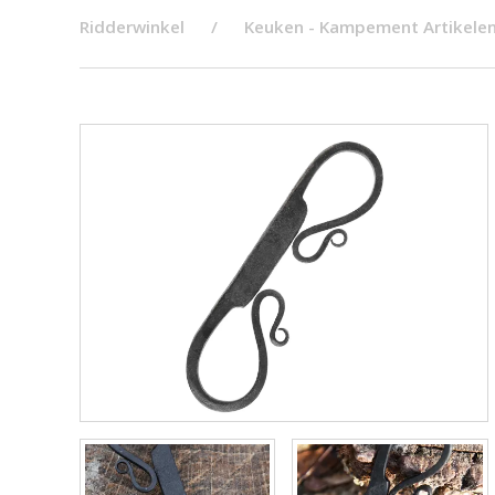
Ridderwinkel
Keuken - Kampement Artikele