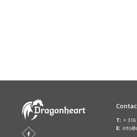
Contac
T:
+ 316
E:
info@