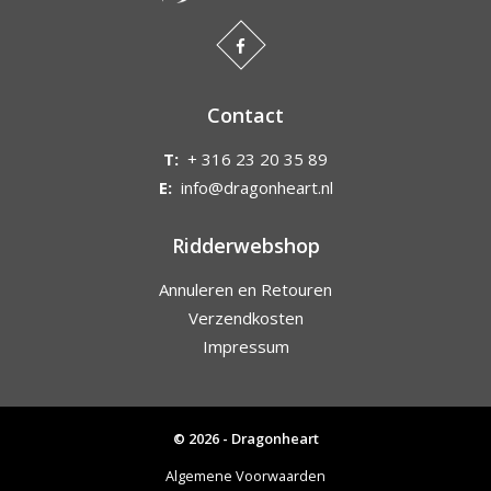
Contact
T:
+ 316 23 20 35 89
E:
info@dragonheart.nl
Ridderwebshop
Annuleren en Retouren
Verzendkosten
Impressum
© 2026 - Dragonheart
Algemene Voorwaarden