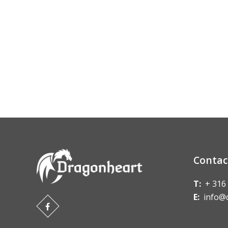
Contac
T:
+ 316
E:
info@