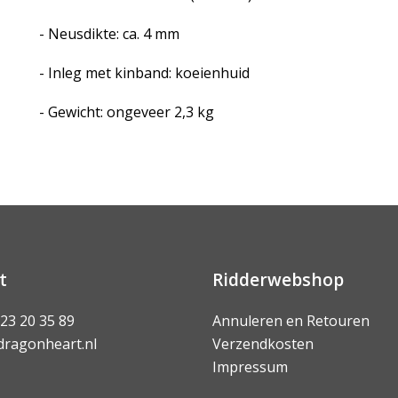
- Neusdikte: ca. 4 mm
- Inleg met kinband: koeienhuid
- Gewicht: ongeveer 2,3 kg
t
Ridderwebshop
 23 20 35 89
Annuleren en Retouren
dragonheart.nl
Verzendkosten
Impressum