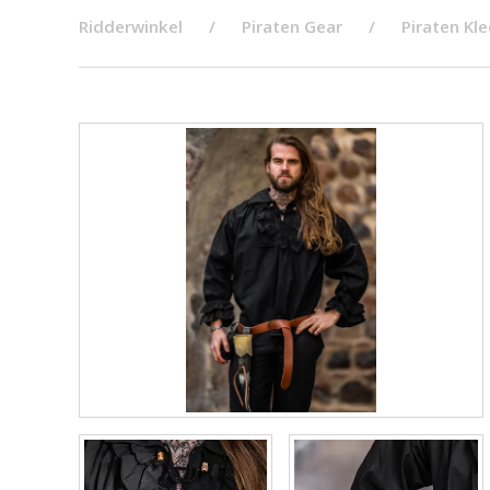
Ridderwinkel
Piraten Gear
Piraten Kl