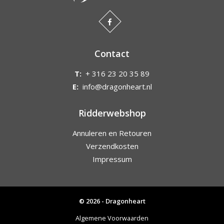
Contact
T:
+ 316 23 20 35 89
E:
info@dragonheart.nl
Ridderwebshop
Annuleren en Retouren
Verzendkosten
Impressum
© 2026 - Dragonheart
Algemene Voorwaarden