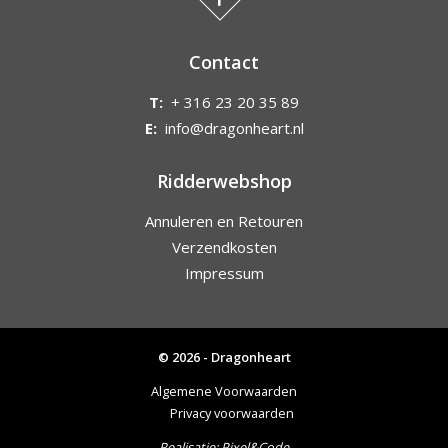
Contact
T:
+ 316 23 20 35 89
E:
info@dragonheart.nl
Ridderwebshop
Annuleren en Retouren
Verzendkosten
Impressum
© 2026 - Dragonheart
Algemene Voorwaarden
Privacy voorwaarden
Realisatie:
Pixel&Code