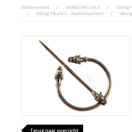
Ridderwinkel
VIKING SPECIALS
Viking 
Viking Fibula`s - Mantelspelden
Vikin
Terug naar overzicht