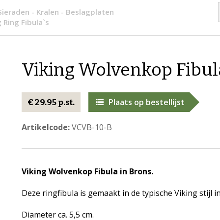
Sieraden - Kralen - Beslagplaten
g Ring Fibula`s
Viking Wolvenkop Fibul
Plaats op bestellijst
€ 29.95 p.st.
Artikelcode:
VCVB-10-B
Viking Wolvenkop Fibula in Brons.
Deze ringfibula is gemaakt in de typische Viking stijl 
Diameter ca. 5,5 cm.