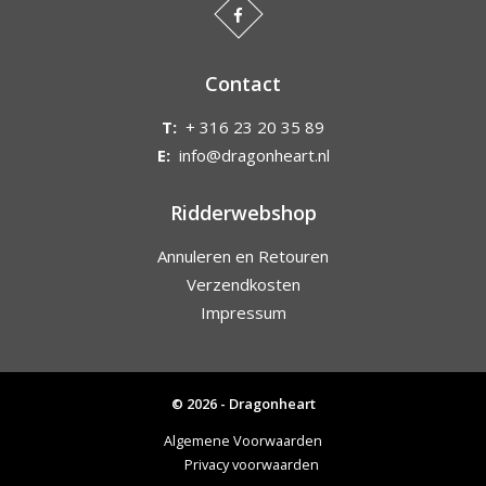
Contact
T:
+ 316 23 20 35 89
E:
info@dragonheart.nl
Ridderwebshop
Annuleren en Retouren
Verzendkosten
Impressum
© 2026 - Dragonheart
Algemene Voorwaarden
Privacy voorwaarden