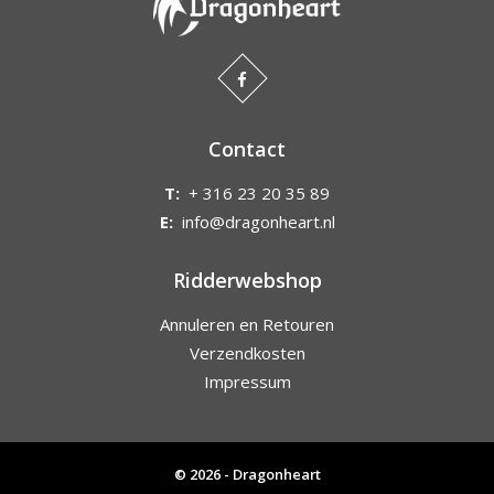
Contact
T:
+ 316 23 20 35 89
E:
info@dragonheart.nl
Ridderwebshop
Annuleren en Retouren
Verzendkosten
Impressum
© 2026 - Dragonheart