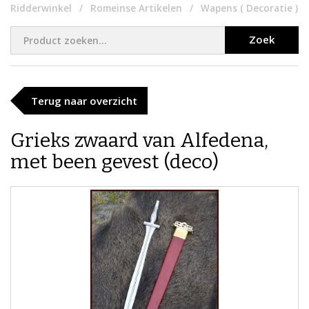
Ridderwinkel
Romeinse Artikelen
Wapens ( Decoratie )
Zoek
Terug naar overzicht
Grieks zwaard van Alfedena,
met been gevest (deco)