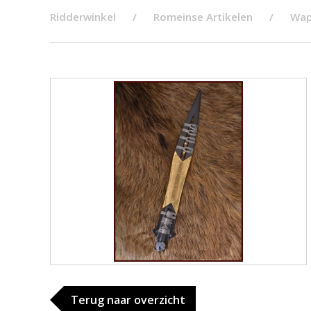
Ridderwinkel
Romeinse Artikelen
Wap
Terug naar overzicht