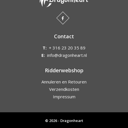
Contact
T:
+ 316 23 20 35 89
E:
info@dragonheart.nl
Ridderwebshop
Annuleren en Retouren
Verzendkosten
Impressum
© 2026 - Dragonheart