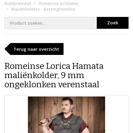
Ridderwinkel
Romeinse Artikelen
Maliënkolders - Kettinghemden
Zoek
Terug naar overzicht
Romeinse Lorica Hamata
maliënkolder, 9 mm
ongeklonken verenstaal