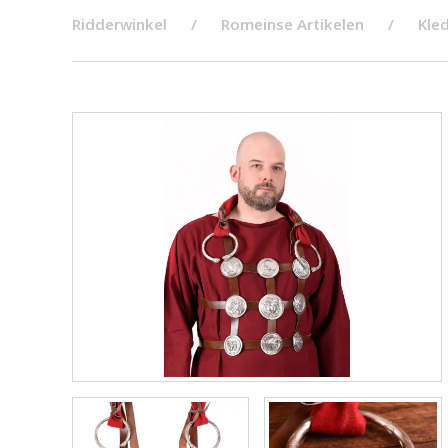
Ridderwinkel
Romeinse Artikelen
Kled