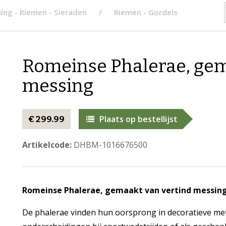
ing - Riemen - Sieraden
Riemen - Gordels
Romeinse Phalerae, gem
messing
Plaats op bestellijst
€ 299.99
Artikelcode:
DHBM-1016676500
Romeinse Phalerae, gemaakt van vertind messin
De phalerae vinden hun oorsprong in decoratieve meta