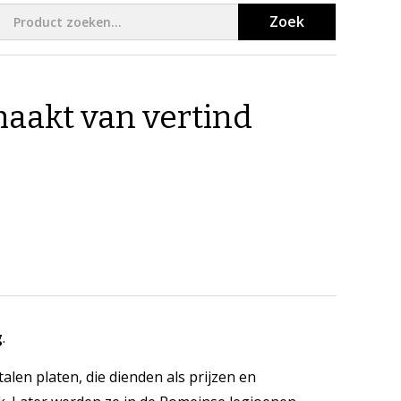
Zoek
aakt van vertind
g
.
len platen, die dienden als prijzen en