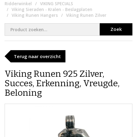
Ridderwinkel
VIKING SPECIALS
Viking Sieraden - Kralen - Beslagplaten
Viking Runen Hangers
Viking Runen Zilver
Zoek
Terug naar overzicht
Viking Runen 925 Zilver,
Succes, Erkenning, Vreugde,
Beloning