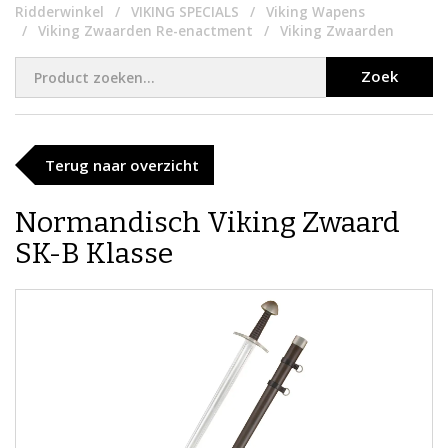
Ridderwinkel
VIKING SPECIALS
Viking Wapens
Viking Zwaarden Re-enactment
Viking Zwaarden
Zoek
Terug naar overzicht
Normandisch Viking Zwaard
SK-B Klasse