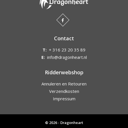
Contact
T:
+ 316 23 20 35 89
E:
info@dragonheart.nl
Ridderwebshop
Annuleren en Retouren
Verzendkosten
Impressum
© 2026 - Dragonheart