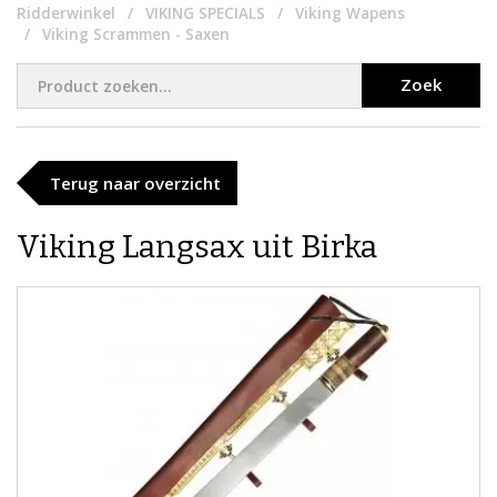
Ridderwinkel
VIKING SPECIALS
Viking Wapens
Viking Scrammen - Saxen
Zoek
Terug naar overzicht
Viking ​Langsax uit Birka