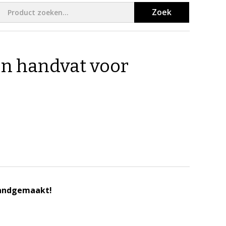
Zoek
n handvat voor
!
handgemaakt!