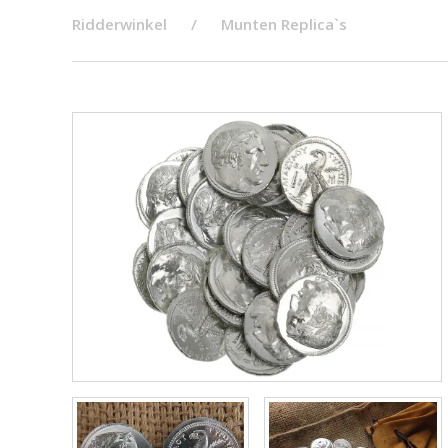
Ridderwinkel
Munten Replica`s