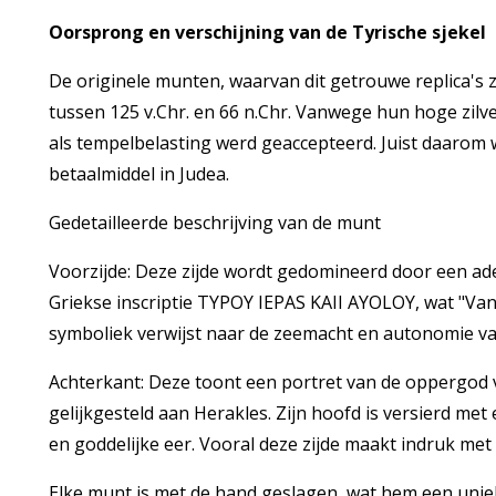
Oorsprong en verschijning van de Tyrische sjekel
De originele munten, waarvan dit getrouwe replica's z
tussen 125 v.Chr. en 66 n.Chr. Vanwege hun hoge zilv
als tempelbelasting werd geaccepteerd. Juist daarom 
betaalmiddel in Judea.
Gedetailleerde beschrijving van de munt
Voorzijde: Deze zijde wordt gedomineerd door een ad
Griekse inscriptie TYPOY IEPAS KAII AYOLOY, wat "Va
symboliek verwijst naar de zeemacht en autonomie va
Achterkant: Deze toont een portret van de oppergod 
gelijkgesteld aan Herakles. Zijn hoofd is versierd m
en goddelijke eer. Vooral deze zijde maakt indruk met 
Elke munt is met de hand geslagen, wat hem een unie