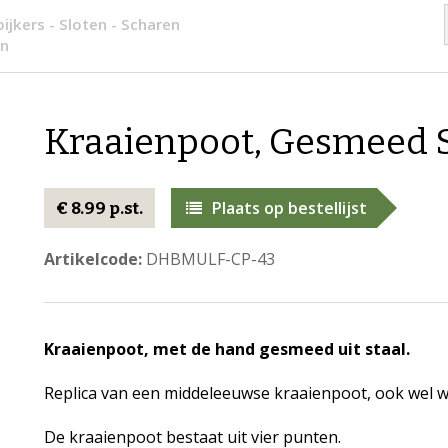
ijkers - Sloten - Scharen
en
Kraaienpoot, Gesmeed S
Plaats op bestellijst
€ 8.99 p.st.
Artikelcode:
DHBMULF-CP-43
Kraaienpoot, met de hand gesmeed uit staal.
Replica van een middeleeuwse kraaienpoot, ook wel 
De kraaienpoot bestaat uit vier punten.