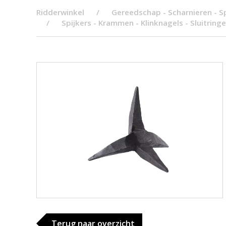
Ridderwinkel
Gereedschap - Scharnieren - Sp
Spijkers - Krammen - Klinknagels - Sluitring
Terug naar overzicht