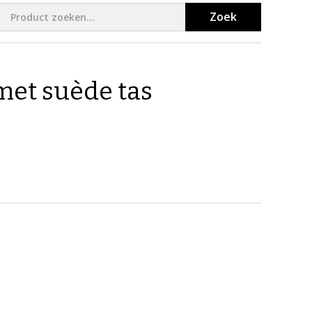
Zoek
met suède tas