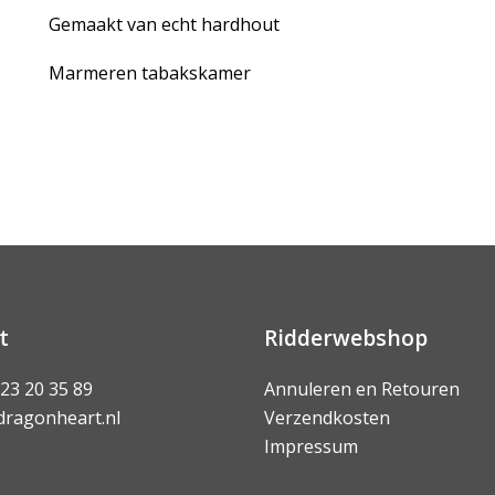
Gemaakt van echt hardhout
Marmeren tabakskamer
t
Ridderwebshop
 23 20 35 89
Annuleren en Retouren
dragonheart.nl
Verzendkosten
Impressum