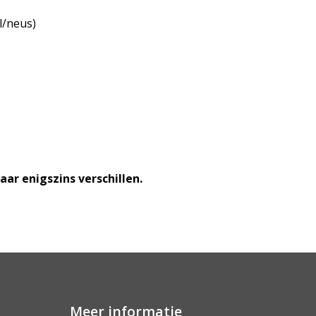
il/neus)
ar enigszins verschillen.
Meer informatie