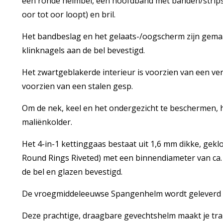
een ronde helmbel, een hoofdband met banden/strips
oor tot oor loopt) en bril.
Het bandbeslag en het gelaats-/oogscherm zijn gemaa
klinknagels aan de bel bevestigd.
Het zwartgeblakerde interieur is voorzien van een ver
voorzien van een stalen gesp.
Om de nek, keel en het ondergezicht te beschermen, 
maliënkolder.
Het 4-in-1 kettinggaas bestaat uit 1,6 mm dikke, gek
Round Rings Riveted) met een binnendiameter van ca. 
de bel en glazen bevestigd.
De vroegmiddeleeuwse Spangenhelm wordt geleverd m
Deze prachtige, draagbare gevechtshelm maakt je tra