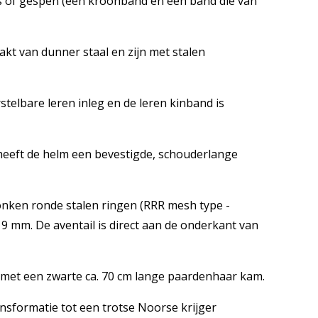
 of gespen (een kroonband en een band die van
kt van dunner staal en zijn met stalen
stelbare leren inleg en de leren kinband is
heeft de helm een bevestigde, schouderlange
lonken ronde stalen ringen (RRR mesh type -
9 mm. De aventail is direct aan de onderkant van
et een zwarte ca. 70 cm lange paardenhaar kam.
nsformatie tot een trotse Noorse krijger