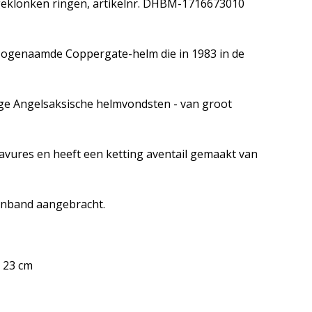
 geklonken ringen, artikelnr. DHBM-1716673010
 zogenaamde Coppergate-helm die in 1983 in de
nige Angelsaksische helmvondsten - van groot
avures en heeft een ketting aventail gemaakt van
kinband aangebracht.
. 23 cm