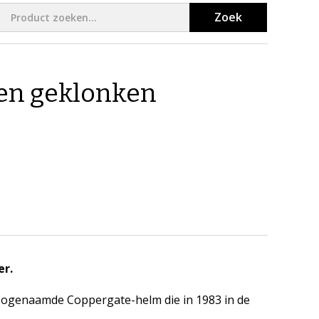
Zoek
en geklonken
er.
 zogenaamde Coppergate-helm die in 1983 in de