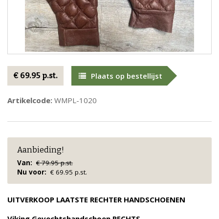
€ 69.95 p.st.
Plaats op bestellijst
Artikelcode:
WMPL-1020
Aanbieding!
Van:
€ 79.95 p.st.
Nu voor:
€ 69.95 p.st.
UITVERKOOP LAATSTE RECHTER HANDSCHOENEN
Viking Gevechtshandschoen RECHTS.