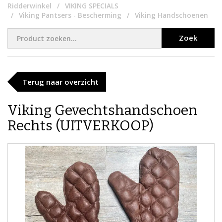
Ridderwinkel
VIKING SPECIALS
Viking Pantsers - Bescherming
Viking Handschoenen
Zoek
Terug naar overzicht
Viking Gevechtshandschoen
Rechts (UITVERKOOP)