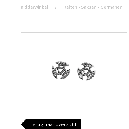
Ridderwinkel
Kelten - Saksen - Germanen
Terug naar overzicht