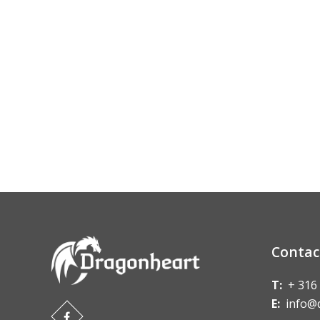
Contac
T:
+ 316
E:
info@