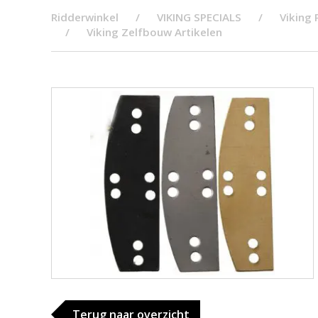
Ridderwinkel
VIKING SPECIALS
Viking
Viking Zelfbouw Artikelen
Terug naar overzicht