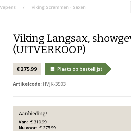
 Wapens
Viking Scrammen - Saxen
Viking Langsax, showge
(UITVERKOOP)
Plaats op bestellijst
€ 275.99
Artikelcode:
HVJK-3503
Aanbieding!
Van:
€ 310.99
Nu voor:
€ 275.99