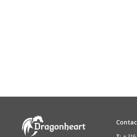
Contac
T:
+ 316