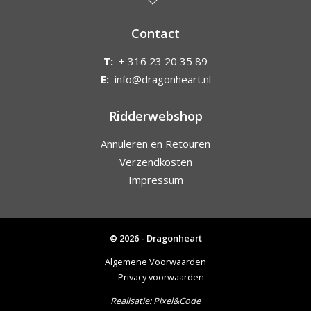
Contact
T:
+ 316 23 20 35 89
E:
info@dragonheart.nl
Ridderwebshop
Annuleren en Retouren
Verzendkosten
Impressum
© 2026 - Dragonheart
Algemene Voorwaarden
Privacy voorwaarden
Realisatie:
Pixel&Code