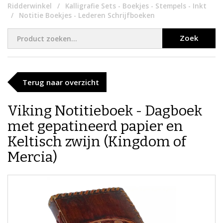
Ridderwinkel
Kalligrafie Sets - Boekjes - Stempels - Inkt
Notitie Boekjes - Lederen Schrijfboeken
Zoek
Terug naar overzicht
Viking Notitieboek - Dagboek
met gepatineerd papier en
Keltisch zwijn (Kingdom of
Mercia)