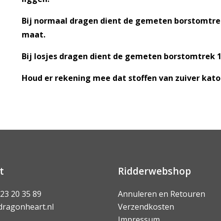
Bij normaal dragen dient de gemeten borstomtrek 
maat.
Bij losjes dragen dient de gemeten borstomtrek 1
Houd er rekening mee dat stoffen van zuiver kato
t
Ridderwebshop
 23 20 35 89
Annuleren en Retouren
dragonheart.nl
Verzendkosten
Impressum