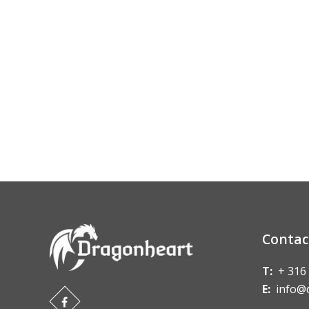
Contac
T:
+ 316
E:
info@