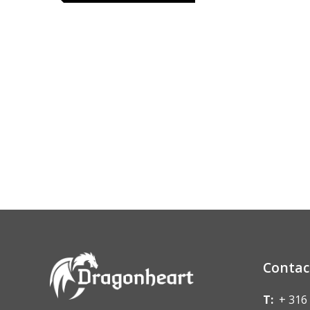
Contac
T:
+ 316