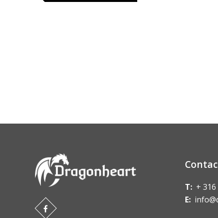
Contac
T:
+ 316
E:
info@