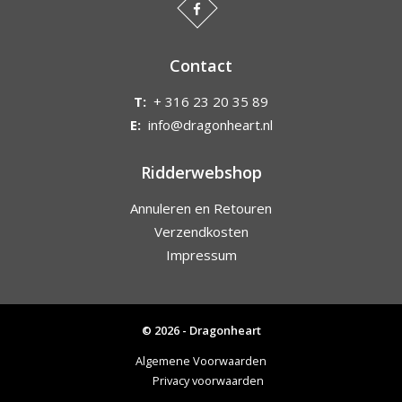
Contact
T:
+ 316 23 20 35 89
E:
info@dragonheart.nl
Ridderwebshop
Annuleren en Retouren
Verzendkosten
Impressum
© 2026 - Dragonheart
Algemene Voorwaarden
Privacy voorwaarden