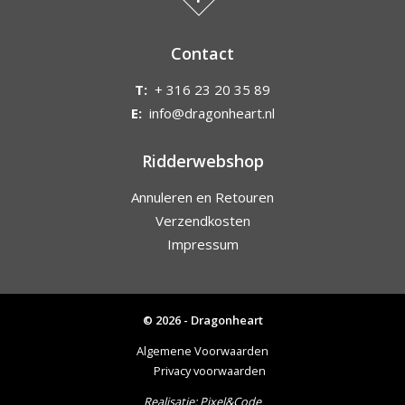
Contact
T:
+ 316 23 20 35 89
E:
info@dragonheart.nl
Ridderwebshop
Annuleren en Retouren
Verzendkosten
Impressum
© 2026 - Dragonheart
Algemene Voorwaarden
Privacy voorwaarden
Realisatie:
Pixel&Code