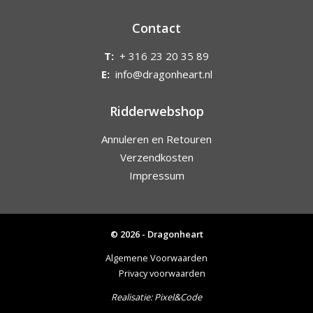
Contact
T:
+ 316 23 20 35 89
E:
info@dragonheart.nl
Ridderwebshop
Annuleren en Retouren
Verzendkosten
Impressum
© 2026 - Dragonheart
Algemene Voorwaarden
Privacy voorwaarden
Realisatie:
Pixel&Code