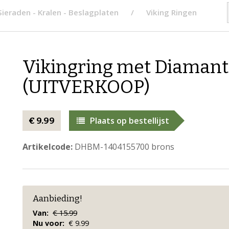
Sieraden - Kralen - Beslagplaten
Viking Ringen
Vikingring met Diamant
(UITVERKOOP)
Plaats op bestellijst
€ 9.99
Artikelcode:
DHBM-1404155700 brons
Aanbieding!
Van:
€ 15.99
Nu voor:
€ 9.99