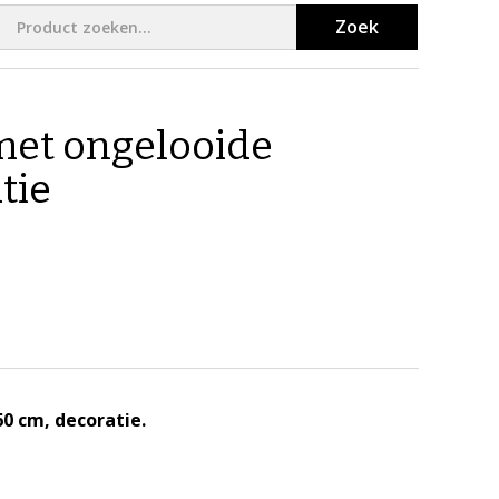
Zoek
 met ongelooide
tie
60 cm, decoratie.