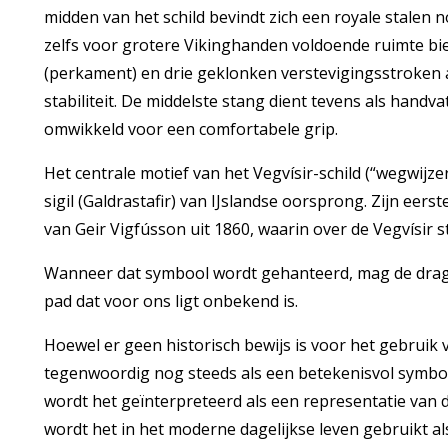
midden van het schild bevindt zich een royale stalen no
zelfs voor grotere Vikinghanden voldoende ruimte bi
(perkament) en drie geklonken verstevigingsstroken a
stabiliteit. De middelste stang dient tevens als handva
omwikkeld voor een comfortabele grip.
Het centrale motief van het Vegvísir-schild (“wegwij
sigil (Galdrastafir) van IJslandse oorsprong. Zijn ee
van Geir Vigfússon uit 1860, waarin over de Vegvísir s
Wanneer dat symbool wordt gehanteerd, mag de drager
pad dat voor ons ligt onbekend is.
Hoewel er geen historisch bewijs is voor het gebruik v
tegenwoordig nog steeds als een betekenisvol symb
wordt het geïnterpreteerd als een representatie van
wordt het in het moderne dagelijkse leven gebruikt al