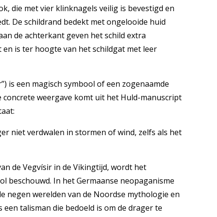
k, die met vier klinknagels veilig is bevestigd en
edt. De schildrand bedekt met ongelooide huid
an de achterkant geven het schild extra
t en is ter hoogte van het schildgat met leer
zer”) is een magisch symbool of een zogenaamde
rste concrete weergave komt uit het Huld-manuscript
taat:
 niet verdwalen in stormen of wind, zelfs als het
an de Vegvísir in de Vikingtijd, wordt het
ool beschouwd. In het Germaanse neopaganisme
 de negen werelden van de Noordse mythologie en
s een talisman die bedoeld is om de drager te